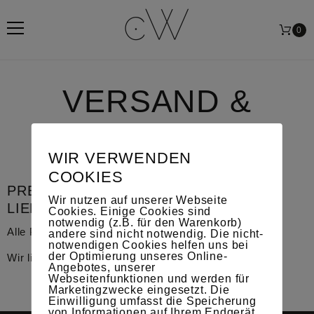
0
VERSAND &
LIEFERUNG
WIR VERWENDEN
COOKIES
PREISE, VERSANDKOSTEN UND
Wir nutzen auf unserer Webseite
LIEFERINFORMATIONEN
Cookies. Einige Cookies sind
notwendig (z.B. für den Warenkorb)
Alle Produkte sind versandkostenfrei.
andere sind nicht notwendig. Die nicht-
notwendigen Cookies helfen uns bei
der Optimierung unseres Online-
Wir liefern nur innerhalb Deutschlands.
Angebotes, unserer
Webseitenfunktionen und werden für
Marketingzwecke eingesetzt. Die
Einwilligung umfasst die Speicherung
von Informationen auf Ihrem Endgerät,