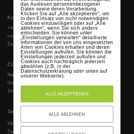
das Auslesen personenbezogener
Daten sowie deren Verarbeitung.
Klicken Sie auf „Alle akzeptieren“, um
Kontakt
in den Einsatz von nicht notwendigen
Cookies einzuwilligen oder auf „Alle
+49 176 11160896
ablehnen“, wenn Sie sich anders
entscheiden. Sie können unter
contact@covvus.de
„Einstellungen verwalten“ detaillierte
Informationen der von uns eingesetzten
Zum Kontaktformular
Arten von Cookies erhalten und deren
Einstellungen aufrufen. Sie können die
Einstellungen jederzeit aufrufen und
Cookies auch nachträglich jederzeit
COVVUS
abwählen (z.B. in der
Datenschutzerklärung oder unten auf
Nature Line
unserer Webseite).
Geometric Line
Solid Line
ALLE AKZEPTIEREN
Service
ALLE ABLEHNEN
Versand & Lieferung
Zahlungsweisen